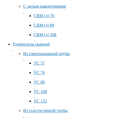
С литым наконечником
СВМ (л) 76
СВМ (л) 89
СВМ (л) 108
Удлинитель сварной
Из электросварной трубы
УС 57
УС 76
УС 89
УС 108
УС 133
Из толстостенной трубы