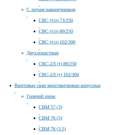
С литым наконечником
СВС (т/л) 73/250
СВС (т/л) 89/250
СВС (т/л) 102/300
Двухлопастные
СВС-2Л (т) 89/250
СВС-2Л (т) 102/300
Винтовые сваи многовитковые конусные
Горячий цинк
СВМ 57 (3)
СВМ 76 (3)
СВМ 76 (3.5)