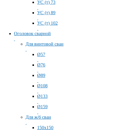
УС (т) 73
УС (т) 89
УС (т) 102
Оголовок сварной
Для винтовой сваи
Ø57
Ø76
Ø89
Ø108
Ø133
Ø159
Для ж/б сваи
150x150