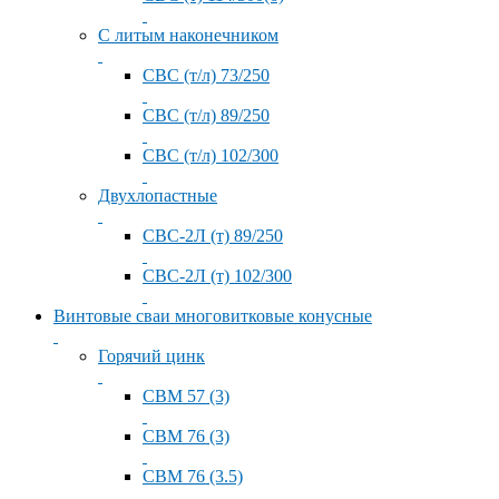
С литым наконечником
СВС (т/л) 73/250
СВС (т/л) 89/250
СВС (т/л) 102/300
Двухлопастные
СВС-2Л (т) 89/250
СВС-2Л (т) 102/300
Винтовые сваи многовитковые конусные
Горячий цинк
СВМ 57 (3)
СВМ 76 (3)
СВМ 76 (3.5)