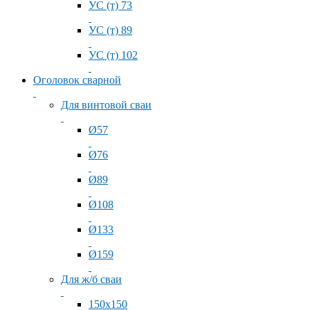
УС (т) 73
УС (т) 89
УС (т) 102
Оголовок сварной
Для винтовой сваи
Ø57
Ø76
Ø89
Ø108
Ø133
Ø159
Для ж/б сваи
150x150