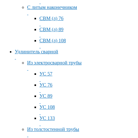
С литым наконечником
СВМ (л) 76
СВМ (л) 89
СВМ (л) 108
Удлинитель сварной
Из электросварной трубы
УС 57
УС 76
УС 89
УС 108
УС 133
Из толстостенной трубы