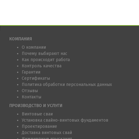
КОМПАНИЯ
О компании
Почему выбирают нас
Как происходит работа
Контроль качества
Гарантии
Сертификаты
Политика обработки персональных данных
Отзывы
Контакты
ПРОИЗВОДСТВО И УСЛУГИ
Винтовые сваи
Установка свайно-винтовых фундаментов
Проектирование
Доставка винтовых свай
Инженерные изыскания