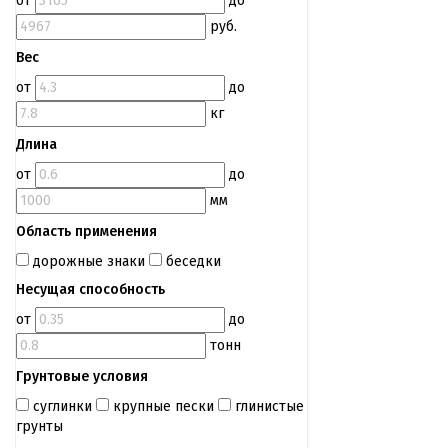
от
до
руб.
Вес
от
до
кг
Длина
от
до
мм
Область применения
дорожные знаки
беседки
Несущая способность
от
до
тонн
Грунтовые условия
суглинки
крупные пески
глинистые
грунты