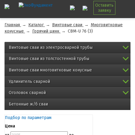
Оставить
заявку
Главная
→
Каталог
→
Винтовые сваи
→
Многовитковые
конусные
→
Горячий цинк
→
СВМ-U 76 (3)
Винтовые сваи из электросварной трубы
Винтовые сваи из толстостенной трубы
Винтовые сваи многовитковые конусные
Удлинитель сварной
Оголовок сварной
Бетонные ж/б сваи
Подбор по параметрам
Цена